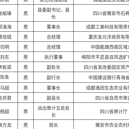
县委副书记、县
张瑜锋
男
四川省雅安市石
长
郭清海
男
董事长
成都工美科技有限责
黄培斌
男
总经理
重庆金元洋商贸有
司明
男
总经理
中国能建西南区域
刘东
男
执行董事
绵阳市平武县双凤选矿
李栋梁
男
副处长
四川省发改委固定资
陈禹
男
副行长
中国建设银行青海
马超
男
董事长
成都逸田生态农业有
伍祁君
男
副县长
四川省自贡市荣
派出审计五处处
杨超
男
四川省审计厅
长
林方龙
男
局长
雅安市农业农村