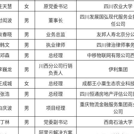
庄天慧
女
原党委书记
四川农业大学
四川发展国弘现代服务业
付闳波
男
董事长
任公司
耿春晓
男
业务总监
友邦人寿北京分
韩文
男
执业律师
四川律治律师事
邓森
男
总经理
中移物联网有限公司
川西分公司行销
李巍龙
男
伊利集团
负责人
王成城
女
总经理
成都王小粟生态农业科
张浩
男
总经理
四川恒通房地产评估公司
重庆物流金融服务集团商
白庆波
男
项目经理
公司
丁林
男
党委副书记
西南石油大学
阿里云解决方案