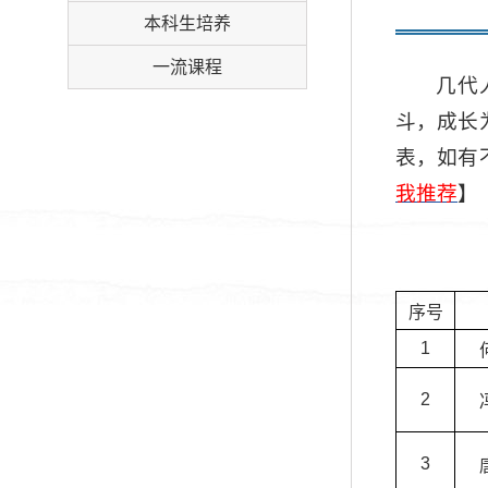
本科生培养
一流课程
几代
斗，成长
表，如有
我推荐
】
序号
1
2
3