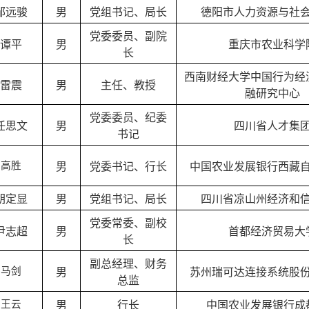
邹远骏
男
党组书记、局长
德阳市人力资源与社
党委委员、副院
谭平
男
重庆市农业科学
长
西南财经大学中国行为经
雷震
男
主任、教授
融研究中心
党委委员、纪委
任思文
男
四川省人才集
书记
高
胜
男
党委书记、行长
中国农业发展银行西藏
胡定显
男
党组书记、局长
四川省凉山州经济和
党委常委、副校
尹志超
男
首都经济贸易大
长
副总经理、财务
马剑
男
苏州瑞可达连接系统股
总监
王云
男
行长
中国农业发展银行成