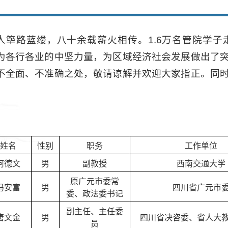
人筚路蓝缕，八十余载薪火相传。1.6万名管院学
为各行各业的中坚力量，为区域经济社会发展做出了
不全面、不准确之处，敬请谅解并欢迎大家指正。同
姓名
性别
职务
工作单位
何德文
男
副教授
西南交通大学
原广元市委常
冯安富
男
四川省广元市
委、政法委书记
副主任、主任委
唐文金
男
四川省决咨委、省人大
员