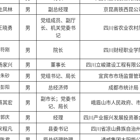
杜凤林
男
副总经理
京昆高铁西昆公
党组成员、副厅
王晓勇
男
长、机关党委书
四川省农业农村
记
符
刚
男
院长
四川财经职业学
杨家兴
男
董事长
四川立峻建设工程有限
朱
砂
男
党组书记、局长
宜宾市市场监督管
彭
阳
男
总经济师
成都市统计局
副市长；党委书
蔡其宏
男
峨眉山市人民政府、
记、局长
郭
庆
男
经理
四川产业振兴发展投资基
宋程凡
男
县委书记
四川省凉山彝族自治
陈君
男
原总经理助理
通威集团太阳能