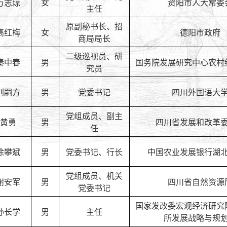
万志琼
女
资阳市人大常委
主任
原副秘书长、招
高红梅
女
德阳市政府
商局局长
二级巡视员、研
秦中春
男
国务院发展研究中心农村
究员
刘嗣方
男
党委书记
四川外国语大
党组成员、副主
黄勇
男
四川省发展和改革
任
徐攀斌
男
党委书记、行长
中国农业发展银行湖
党组成员、机关
谢安军
男
四川省自然资源
党委书记
国家发改委宏观经济研究
孙长学
男
主任
所发展战略与规