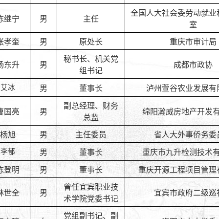
全国人大社会委劳动就业
陈继宁
男
主任
室
张孝奎
男
原处长
重庆市审计局
秘书长、机关党
杨东升
男
成都市政协
组书记
艾
冰
男
董事长
泸州萱谷农业发展有
副总经理、财务
曹国亮
男
绵阳瀚威房地产开发
总监
杨旭
男
主任委员
省人大外事侨务委
李
郁
男
董事长
重庆市九升检测技术
陈登明
男
董事长
重庆开源工程项目管理
曾任宜宾职业技
林世全
男
宜宾市政府二级巡
术学院党委书记
党组副书记、副