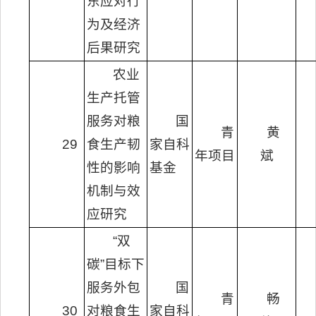
东应对行
为及经济
后果研究
农业
生产托管
服务对粮
国
青
黄
29
食生产韧
家自科
年项目
斌
性的影响
基金
机制与效
应研究
“双
碳”目标下
服务外包
国
青
畅
30
对粮食生
家自科