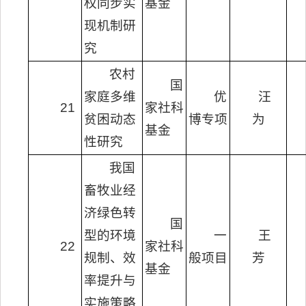
权同步实
基金
现机制研
究
农村
国
家庭多维
优
汪
21
家社科
贫困动态
博专项
为
基金
性研究
我国
畜牧业经
济绿色转
国
型的环境
一
王
22
家社科
规制、效
般项目
芳
基金
率提升与
实施策略