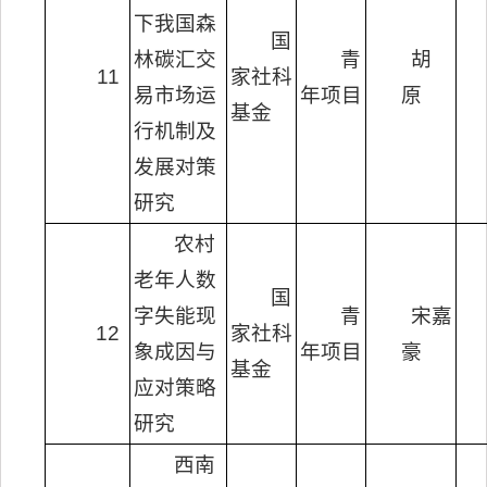
下我国森
国
林碳汇交
青
胡
11
家社科
易市场运
年项目
原
基金
行机制及
发展对策
研究
农村
老年人数
国
字失能现
青
宋嘉
12
家社科
象成因与
年项目
豪
基金
应对策略
研究
西南