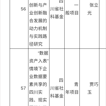
四
创新与产
一
张立
56
川省社
业创新融
般项目
光
科基金
合发展的
动力机制
与实践路
径研究
“数据
资产入表”
情境下企
业数据要
四
素共享的
青
贾巧
57
川省社
四川实
年项目
玉
科基金
践、现实