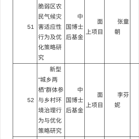
脆弱区农
民气候灾
中
面
张童
51
害适应性
国博士
上项目
朝
行为及优
后基金
化策略研
究
新型
“城乡两
栖”群体参
中
面
李芬
52
与乡村环
国博士
上项目
妮
境治理行
后基金
为与优化
策略研究