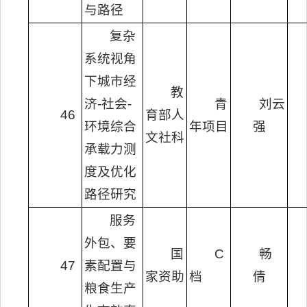
与路径
复杂
系统视角
下城市经
教
济-社会-
青
刘云
46
育部人
环境综合
年项目
强
文社科
承载力测
度及优化
路径研究
服务
外包、要
国
C
畅
47
素配置与
家资助
档
倩
粮食生产