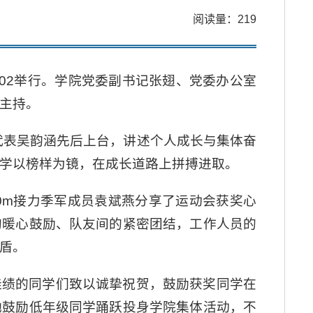
阅读量：
219
102举行。学院党委副书记张翅、党委办公室
主持。
”代表吴韵涵先后上台，讲述个人成长与集体奋
学以榜样为镜，在成长道路上拼搏进取。
0m接力季军成员袁斌燕分享了运动会获奖心
的暖心鼓励、队友间的紧密团结，工作人员的
盾。
佳绩的同学们致以诚挚祝贺，鼓励获奖同学在
她鼓励低年级同学踊跃投身学院集体活动，不