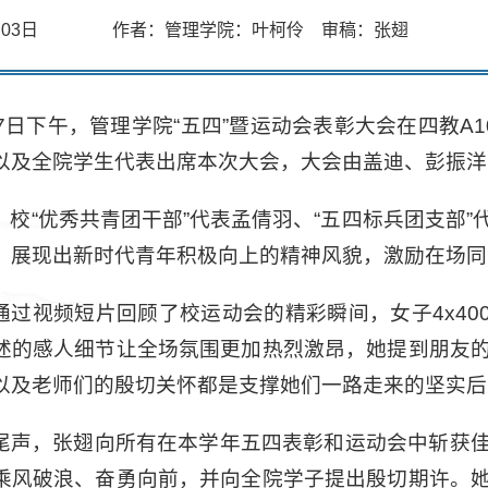
06月03日 作者：管理学院：叶柯伶 审稿：张翅
27日下午，管理学院“五四”暨运动会表彰大会在四教A
以及全院学生代表出席本次大会，大会由盖迪、彭振洋
，校“优秀共青团干部”代表孟倩羽、“五四标兵团支部
，展现出新时代青年积极向上的精神风貌，激励在场同
通过视频短片回顾了校运动会的精彩瞬间，女子4x40
述的感人细节让全场氛围更加热烈激昂，她提到朋友
以及老师们的殷切关怀都是支撑她们一路走来的坚实后
尾声，张翅向所有在本学年五四表彰和运动会中斩获
乘风破浪、奋勇向前，并向全院学子提出殷切期许。